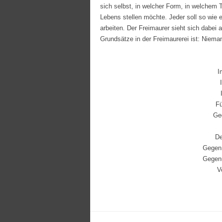
sich selbst, in welcher Form, in welchem 
Lebens stellen möchte. Jeder soll so wie 
arbeiten. Der Freimaurer sieht sich dabei a
Grundsätze in der Freimaurerei ist: Niem
I
Fü
Ge
De
Gegen 
Gegenü
V